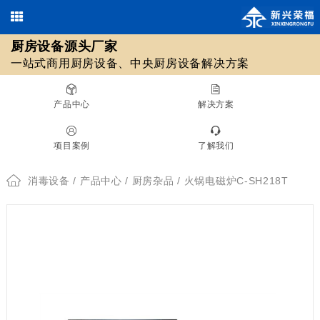
厨房设备源头厂家
欢迎光临北京新兴荣福厨房设备有限公司，优质
商用厨房设备
/
中央厨房设备
13911590461 / 18511561620
一站式商用厨房设备、中央厨房设备解决方案
010-69508355 / 010-69508608
源头厂家！
在线咨询
产品中心
解决方案
厨房设备源头厂家
项目案例
了解我们
一站式商用厨房设备、中央厨房设备解决方案
消毒设备
/
产品中心
/
厨房杂品
/ 火锅电磁炉C-SH218T