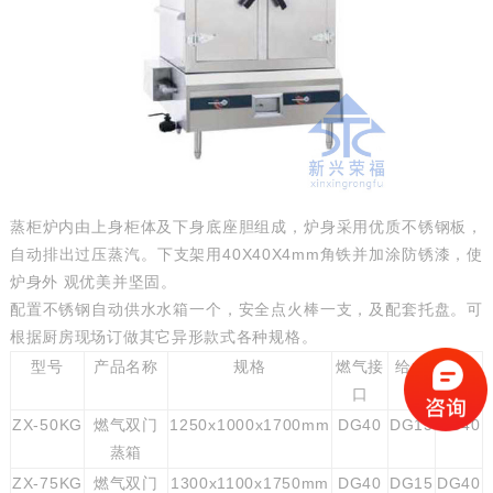
蒸柜炉内由上身柜体及下身底座胆组成，炉身采用优质不锈钢板，
自动排出过压蒸汽。下支架用40X40X4mm角铁并加涂防锈漆，使
炉身外 观优美并坚固。
配置不锈钢自动供水水箱一个，安全点火棒一支，及配套托盘。可
根据厨房现场订做其它异形款式各种规格。
型号
产品名称
规格
燃气接
给水
排水
口
ZX-50KG
燃气双门
1250x1000x1700mm
DG40
DG15
DG40
蒸箱
ZX-75KG
燃气双门
1300x1100x1750mm
DG40
DG15
DG40